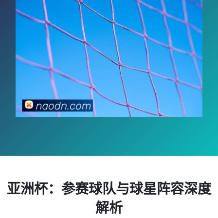
亚洲杯：参赛球队与球星阵容深度
解析