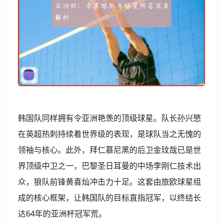
韩国队同样拥有令亚洲艳羡的顶级球星。队长孙兴慜
在英超热刺持续着世界级的表现，是球队当之无愧的
领袖与核心。此外，拜仁慕尼黑的后卫金玟哉已是世
界顶级中卫之一，巴黎圣日耳曼的中场李刚仁技术出
众，狼队前锋黄喜灿冲击力十足。这套由旅欧球星组
成的核心框架，让韩国队的目标直指冠军，以终结长
达64年的亚洲杯冠军荒。